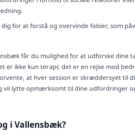
ledning.
ig for at forstå og overvinde fobier, som påv
ensbæk får du mulighed for at udforske dine t
 Det er ikke kun terapi; det er en rejse mod bed
forvente, at hver session er skræddersyet til d
g vil lytte opmærksomt til dine udfordringer o
og i Vallensbæk?