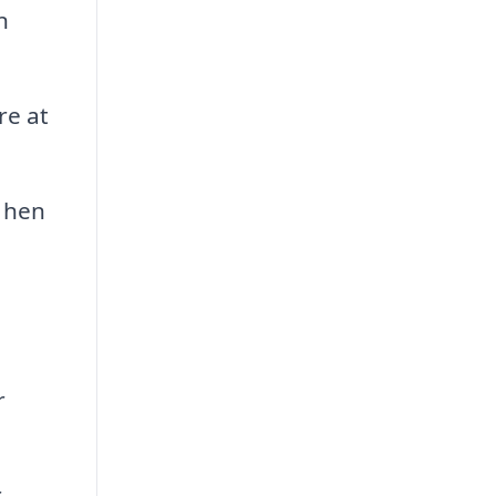
n
re at
e hen
r
r