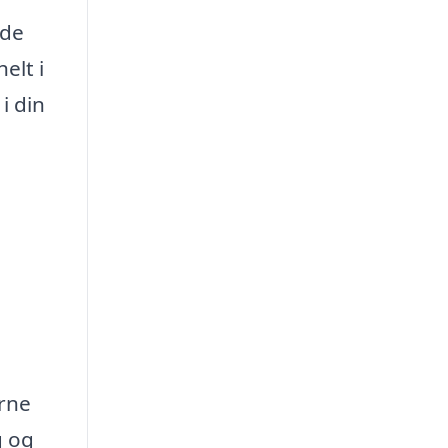
 de
elt i
i din
erne
g og