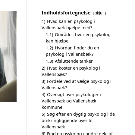
Indholdsfortegnelse
skjul
1)
Hvad kan en psykolog i
Vallensbæk hjælpe med?
1.1)
Områder, hvor en psykolog
kan hjælpe
1.2)
Hvordan finder du en
psykolog i Vallensbæk?
1.3)
Afsluttende tanker
2)
Hvad koster en psykolog i
Vallensbæk?
3)
Fordele ved at vælge psykolog i
Vallensbæk?
4)
Oversigt over psykologer i
Vallensbæk og Vallensbæk
kommune
5)
Søg efter en dygtig psykolog i de
omkringliggende byer til
Vallensbæk
6)
Find en psykolog i andre dele af