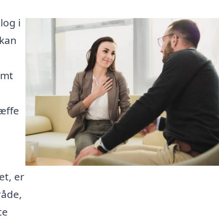
log i
 kan
t
emt
æffe
et, er
råde,
te