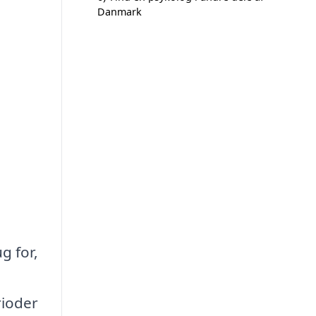
Danmark
g for,
rioder