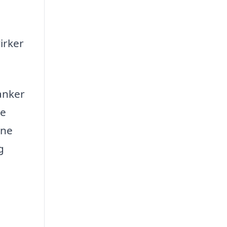
irker
anker
re
ine
g