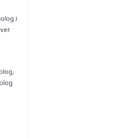
olog i
over
olog,
kolog