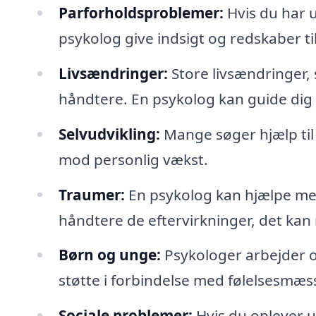
Parforholdsproblemer:
Hvis du har u
psykolog give indsigt og redskaber t
Livsændringer:
Store livsændringer, 
håndtere. En psykolog kan guide di
Selvudvikling:
Mange søger hjælp til 
mod personlig vækst.
Traumer:
En psykolog kan hjælpe me
håndtere de eftervirkninger, det kan
Børn og unge:
Psykologer arbejder 
støtte i forbindelse med følelsesmæss
Sociale problemer:
Hvis du oplever ud