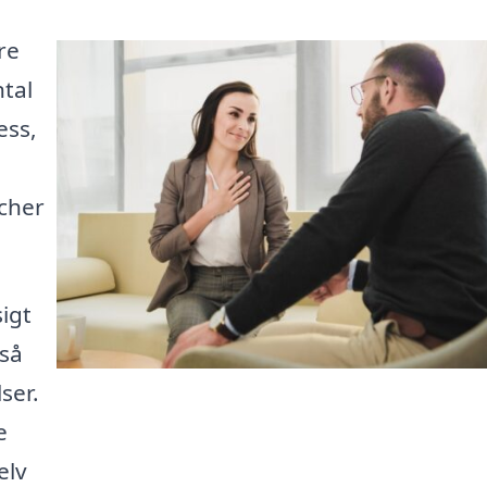
re
tal
ess,
tcher
sigt
 så
ser.
e
elv