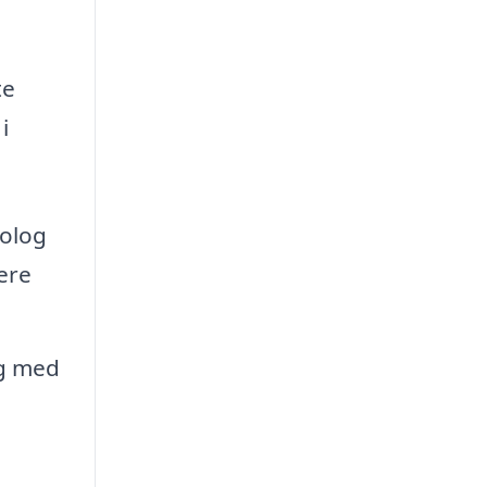
te
i
olog
ere
ig med