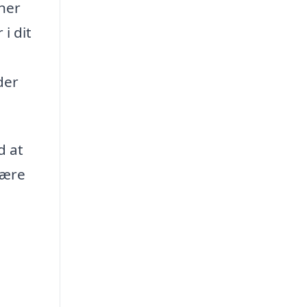
nner
i dit
der
d at
lære