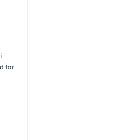
i
d for