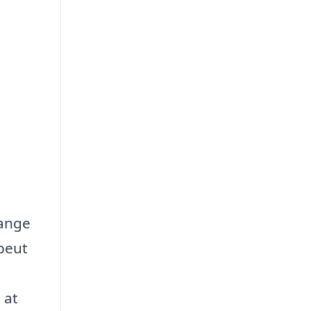
mange
apeut
 at