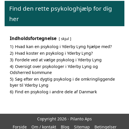
Find den rette psykologhjælp for dig
her
Indholdsfortegnelse
skjul
1)
Hvad kan en psykolog i Yderby Lyng hjælpe med?
2)
Hvad koster en psykolog i Yderby Lyng?
3)
Fordele ved at vælge psykolog i Yderby Lyng
4)
Oversigt over psykologer i Yderby Lyng og
Odsherred kommune
5)
Søg efter en dygtig psykolog i de omkringliggende
byer til Yderby Lyng
6)
Find en psykolog i andre dele af Danmark
Copyright 2026 - Pilanto Aps
Forside
Om / kontakt
Blog
Sitemap
Betingelser