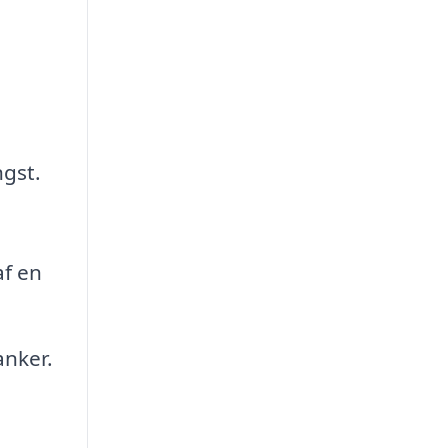
ngst.
af en
anker.