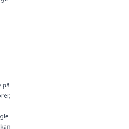
e på
rer,
ogle
 kan