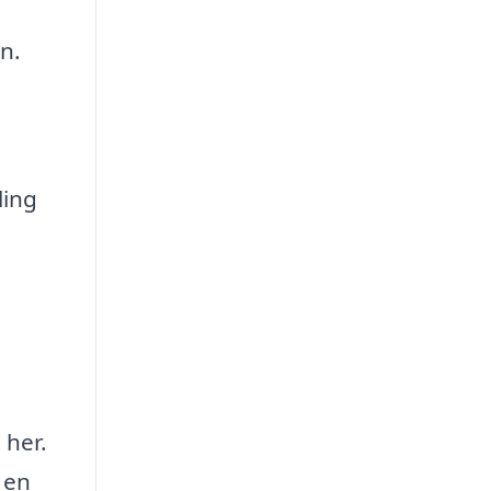
n.
ling
e
 her.
 en