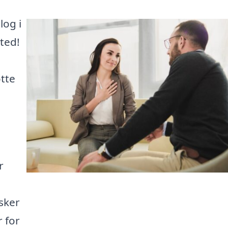
log i
ted!
øtte
r
sker
r for