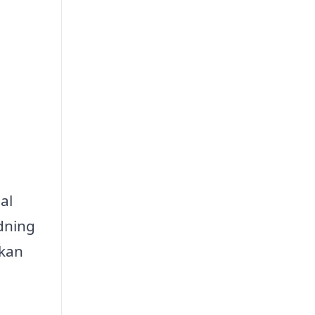
al
edning
 kan