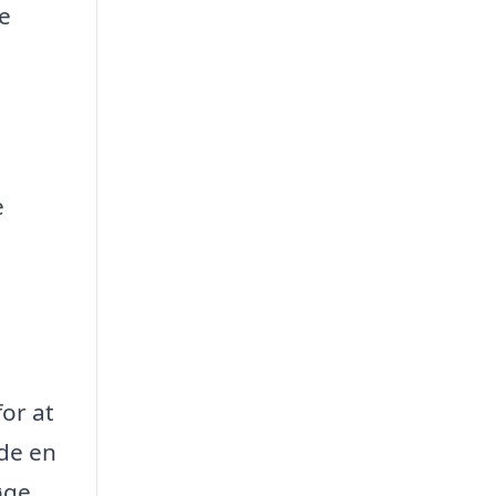
e
e
or at
nde en
øge