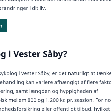
andringer i dit liv.
er
g i Vester Såby?
sykolog i Vester Såby, er det naturligt at tænk
handling kan variere afhængigt af flere fakto
isering, samt længden og hyppigheden af
isk mellem 800 og 1.200 kr. pr. session. For n
hedsforsikring eller offentligt tilbud, hvilket