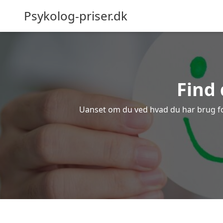
Psykolog-priser.dk
Find 
Uanset om du ved hvad du har brug for e