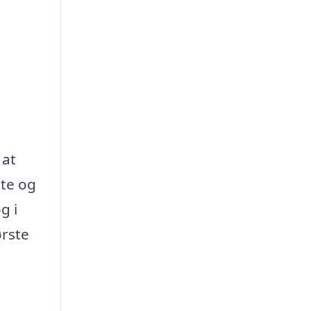
 at
tte og
g i
ørste