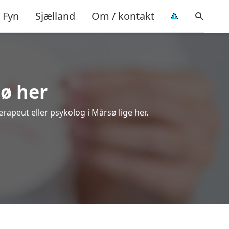
Fyn
Sjælland
Om / kontakt
sø her
erapeut eller psykolog i Mårsø lige her.