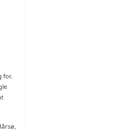
 for.
gle
at
Mårsø,