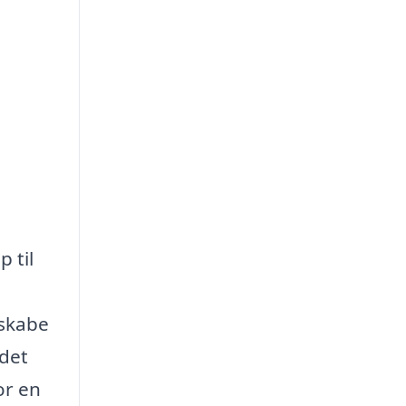
 til
 skabe
 det
or en