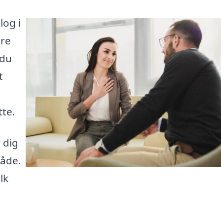
log i
ere
 du
t
tte.
 dig
råde.
lk