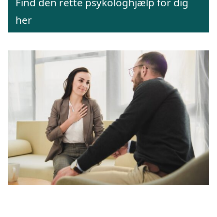
Find den rette psykologhjælp for dig
her