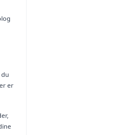
olog
m du
er er
er,
dine