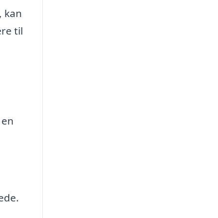
, kan
e til
 en
e
lede.