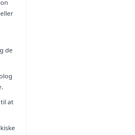
ion
eller
ig de
kolog
e.
il at
kiske