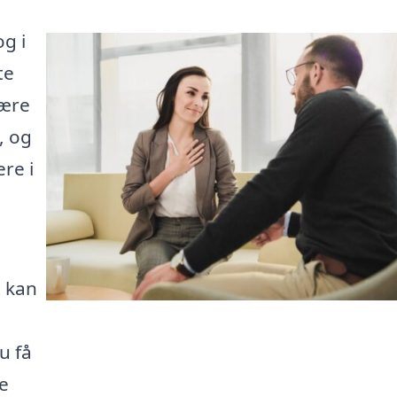
g i
te
være
, og
re i
t kan
u få
ne