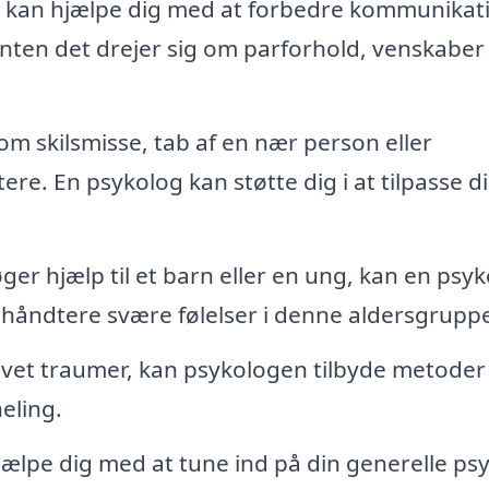
g kan hjælpe dig med at forbedre kommunikat
 enten det drejer sig om parforhold, venskaber 
m skilsmisse, tab af en nær person eller
re. En psykolog kan støtte dig i at tilpasse d
ger hjælp til et barn eller en ung, kan en psy
g håndtere svære følelser i denne aldersgrupp
vet traumer, kan psykologen tilbyde metoder t
eling.
ælpe dig med at tune ind på din generelle psy