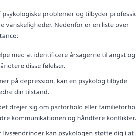
f psykologiske problemer og tilbyder professi
e vanskeligheder. Nedenfor er en liste over
tance:
pe med at identificere årsagerne til angst og
håndtere disse følelser.
er på depression, kan en psykolog tilbyde
dre din tilstand.
t drejer sig om parforhold eller familieforho
dre kommunikationen og håndtere konflikter
r livsændringer kan psykologen støtte dig i at