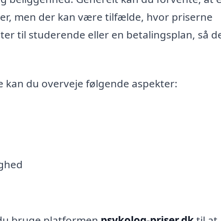
er, men der kan være tilfælde, hvor priserne
ter til studerende eller en betalingsplan, så d
e kan du overveje følgende aspekter:
ighed
 du bruge platformen
psykolog-priser.dk
til at