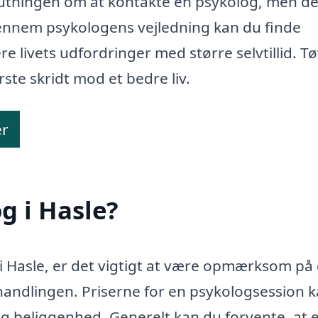
lutningen om at kontakte en psykolog, men de
Gennem psykologens vejledning kan du finde
e livets udfordringer med større selvtillid. Tø
ste skridt mod et bedre liv.
er
g i Hasle?
i Hasle, er det vigtigt at være opmærksom på
andlingen. Priserne for en psykologsession 
g og beliggenhed. Generelt kan du forvente, at 