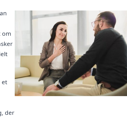
kan
t om
nsker
elt
 et
, der