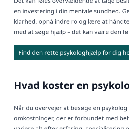
Det kan føles overvældende at tage bes
en investering i din mentale sundhed. 
klarhed, opnå indre ro og lære at håndter
med at søge hjælp – det kan være den før
Find den rette psykologhjælp for dig h
Hvad koster en psykolo
Når du overvejer at besøge en psykolog 
omkostninger, der er forbundet med beh
variere alt efter erfaring, specialiserin