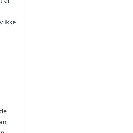
t er
v ikke
 de
kan
en