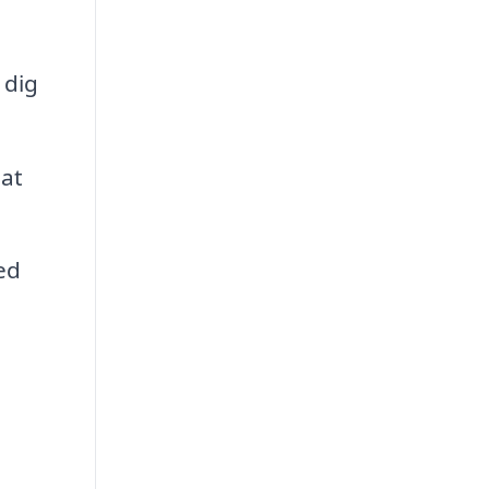
 dig
 at
ed