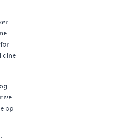
ker
ine
 for
l dine
 og
itive
ne op