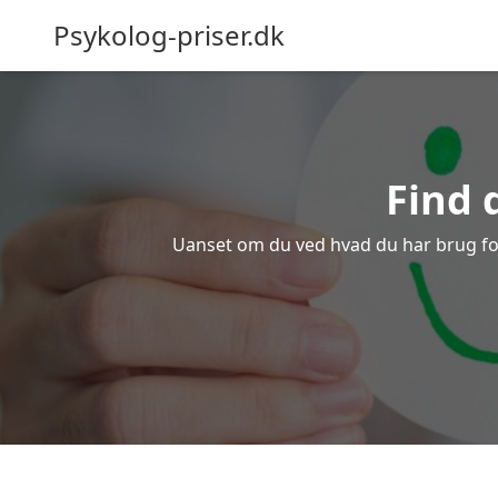
Psykolog-priser.dk
Find 
Uanset om du ved hvad du har brug for e