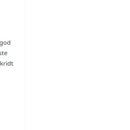
rgod
ste
kridt