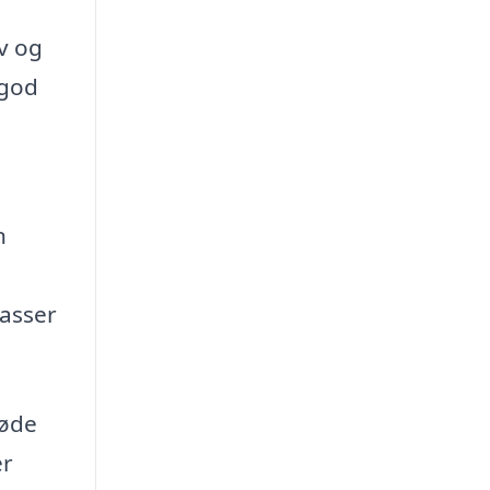
ov og
 god
n
passer
møde
er