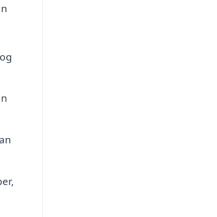
an
log
an
kan
er,
.