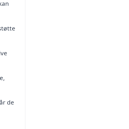
kan
støtte
ive
e,
år de