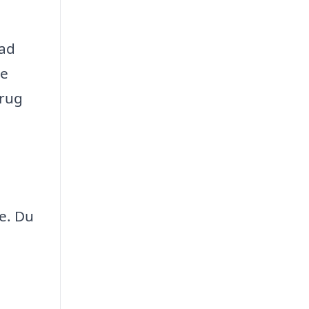
vad
re
brug
e. Du