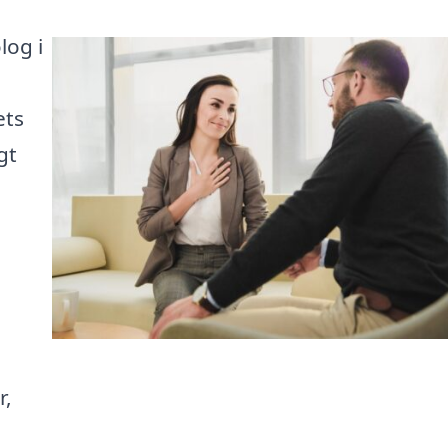
log i
ets
gt
r,