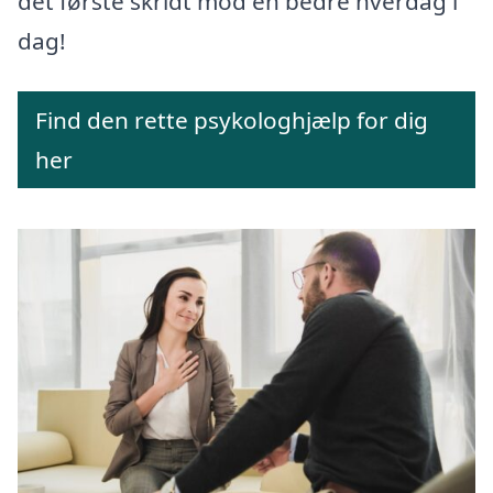
det første skridt mod en bedre hverdag i
dag!
Find den rette psykologhjælp for dig
her