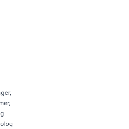
nger,
mer,
og
kolog