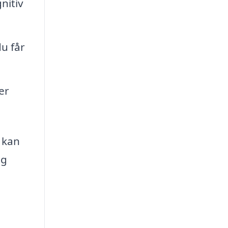
nitiv
du får
er
, kan
ig