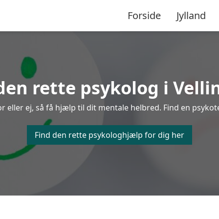
Forside
Jylland
den rette psykolog i Velli
ller ej, så få hjælp til dit mentale helbred. Find en psykoter
Find den rette psykologhjælp for dig her