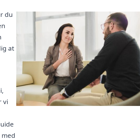
er du
en
n
ig at
i,
 vi
guide
g med