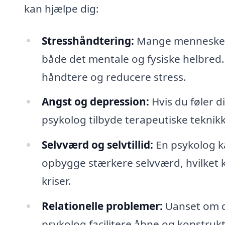
kan hjælpe dig:
Stresshåndtering:
Mange mennesker o
både det mentale og fysiske helbred. 
håndtere og reducere stress.
Angst og depression:
Hvis du føler d
psykolog tilbyde terapeutiske teknikke
Selvværd og selvtillid:
En psykolog ka
opbygge stærkere selvværd, hvilket ka
kriser.
Relationelle problemer:
Uanset om de
psykolog facilitere åbne og konstrukt