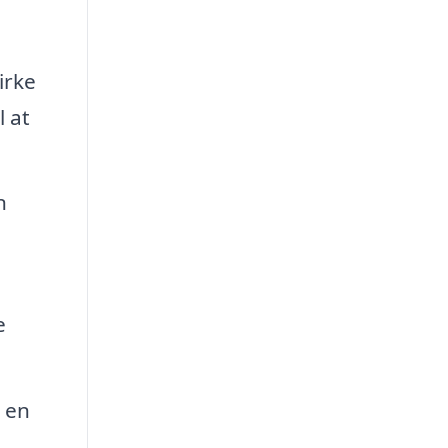
irke
l at
n
e
 en