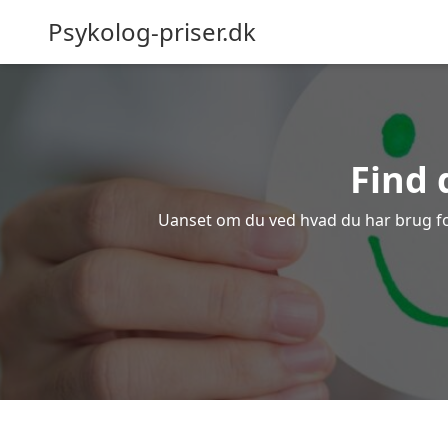
Psykolog-priser.dk
Find 
Uanset om du ved hvad du har brug for e