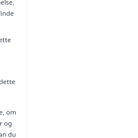
else,
finde
ætte
 dette
je, om
r og
kan du