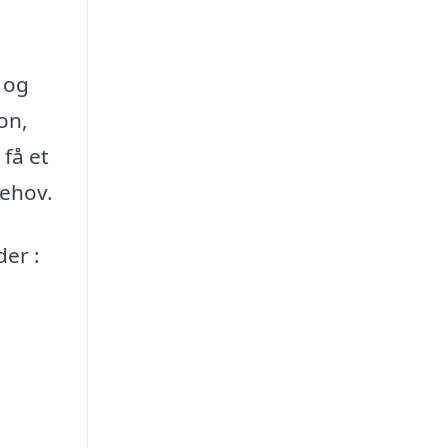
 og
on,
få et
behov.
der :