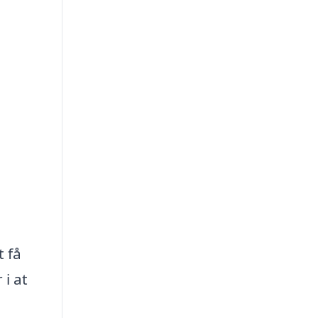
t få
 i at