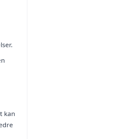
lser.
en
et kan
bedre