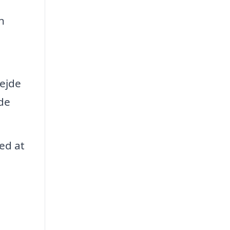
n
bejde
jde
ed at