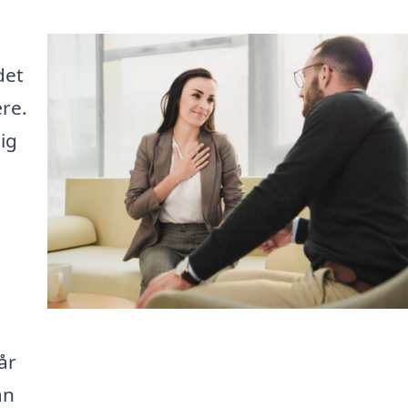
det
re.
ig
år
an