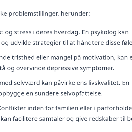
e problemstillinger, herunder:
 og stress i deres hverdag. En psykolog kan
g udvikle strategier til at håndtere disse føle
de tristhed eller mangel på motivation, kan 
orstå og overvinde depressive symptomer.
ed selvværd kan påvirke ens livskvalitet. En
 opbygge en sundere selvopfattelse.
onflikter inden for familien eller i parforhold
an facilitere samtaler og give redskaber til 