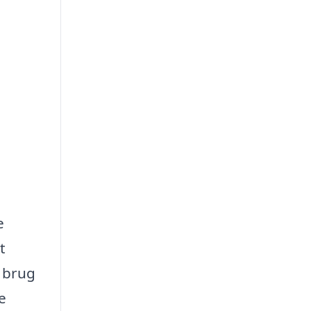
e
t
r brug
e