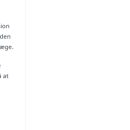
sion
uden
læge.
e
å at