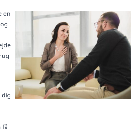
e en
 og
ejde
brug
 dig
 få