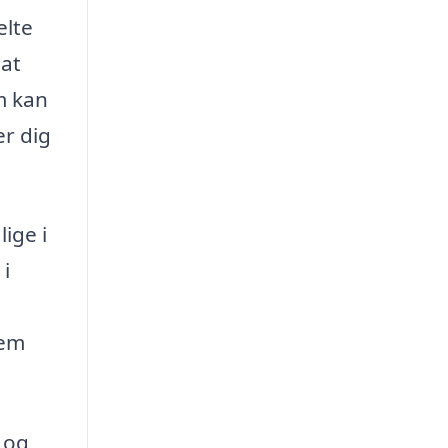
elte
 at
m kan
er dig
ige i
i
nem
 og