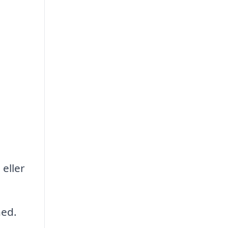
eller
hed.