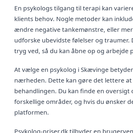
En psykologs tilgang til terapi kan varie
klients behov. Nogle metoder kan inklud
ændre negative tankemønstre, eller me
udforske ubevidste følelser og traumer. D
tryg ved, så du kan åbne op og arbejde p
At vælge en psykolog i Skævinge betyder o
nærheden. Dette kan gøre det lettere at
behandlingen. Du kan finde en oversigt ov
forskellige områder, og hvis du ønsker d
platformen.
Psykolog-priser.dk tilbyder en brugerve