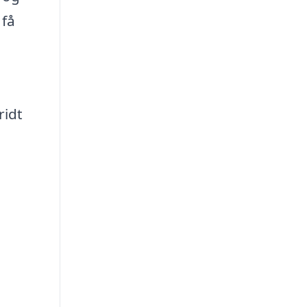
 få
ridt