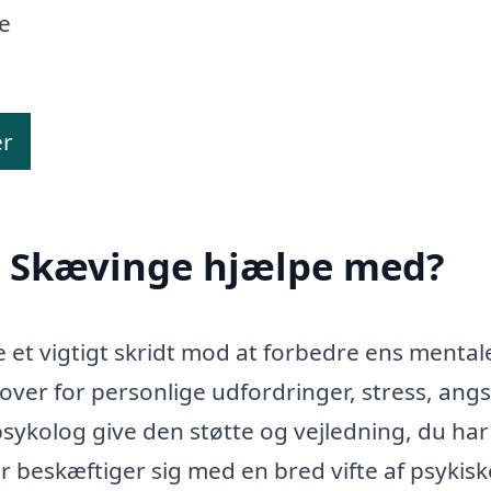
te
er
i Skævinge hjælpe med?
 et vigtigt skridt mod at forbedre ens mental
ver for personlige udfordringer, stress, angs
 psykolog give den støtte og vejledning, du ha
r beskæftiger sig med en bred vifte af psykisk