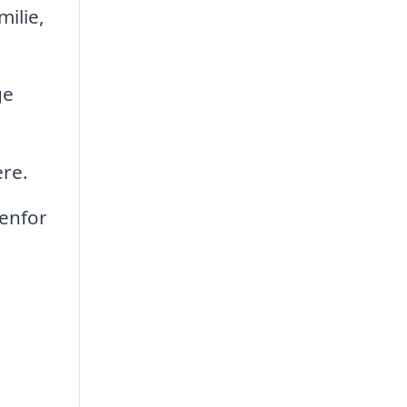
milie,
ge
ere.
enfor