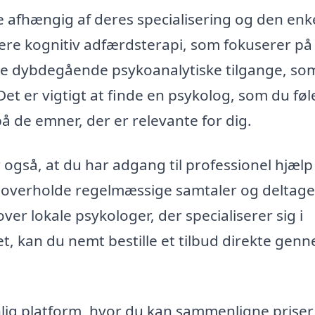
re afhængig af deres specialisering og den enk
ere kognitiv adfærdsterapi, som fokuserer på
re dybdegående psykoanalytiske tilgange, so
et er vigtigt at finde en psykolog, som du føl
å de emner, der er relevante for dig.
gså, at du har adgang til professionel hjælp l
 overholde regelmæssige samtaler og deltage 
er lokale psykologer, der specialiserer sig i
et, kan du nemt bestille et tilbud direkte gen
nlig platform, hvor du kan sammenligne priser