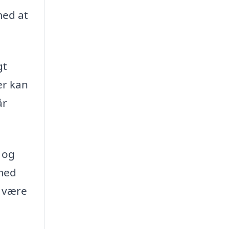
med at
gt
er kan
år
 og
 med
r være