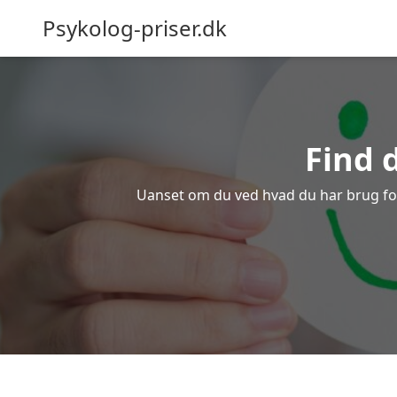
Psykolog-priser.dk
Find 
Uanset om du ved hvad du har brug for e