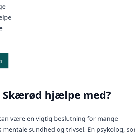
age
ælpe
e
er
i Skærød hjælpe med?
kan være en vigtig beslutning for mange
 mentale sundhed og trivsel. En psykolog, so