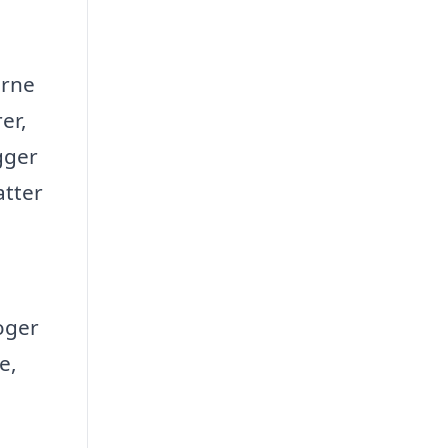
erne
er,
gger
atter
oger
e,