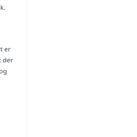
k.
t er
t der
 og