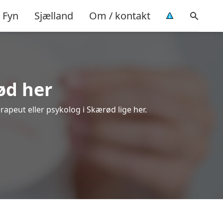
Fyn
Sjælland
Om / kontakt
ød her
rapeut eller psykolog i Skærød lige her.