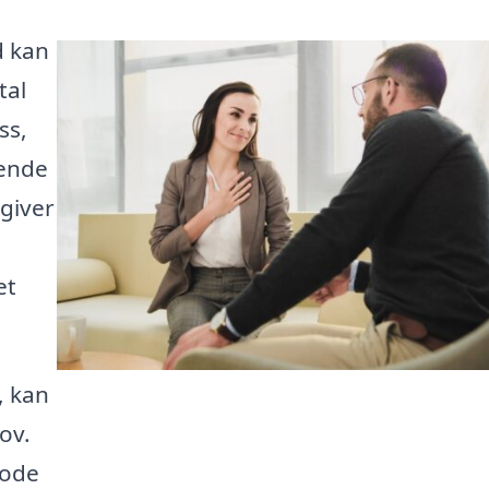
d kan
tal
ss,
rende
 giver
et
, kan
ov.
mode