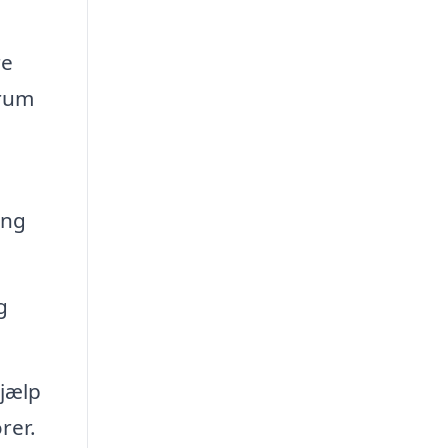
re
 rum
ing
g
jælp
rer.