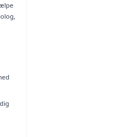
jælpe
kolog,
 med
 dig