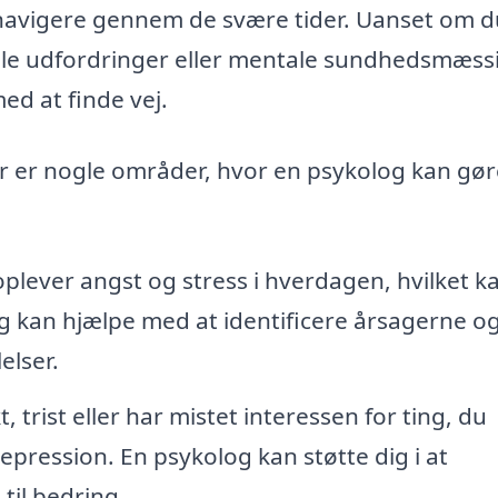
t navigere gennem de svære tider. Uanset om d
elle udfordringer eller mentale sundhedsmæss
ed at finde vej.
r er nogle områder, hvor en psykolog kan gør
ever angst og stress i hverdagen, hvilket k
log kan hjælpe med at identificere årsagerne o
elser.
, trist eller har mistet interessen for ting, du
epression. En psykolog kan støtte dig i at
 til bedring.