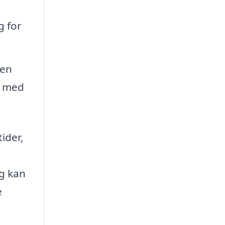
g for
sen
e med
ider,
og kan
e