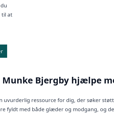
 du
til at
er
i Munke Bjergby hjælpe m
uvurderlig ressource for dig, der søker støtt
være fyldt med både glæder og modgang, og de