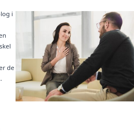
log i
den
skel
m
ver de
.
d