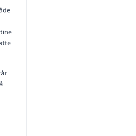
råde
 dine
øtte
tår
på