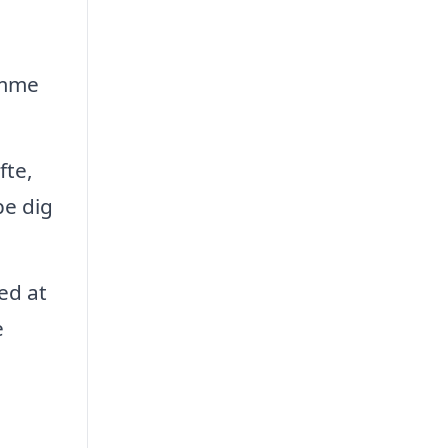
amme
fte,
e dig
ed at
e