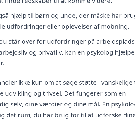
t finde redskaber til at komme videre.
så hjælp til børn og unge, der måske har bru
ale udfordringer eller oplevelser af mobning.
u står over for udfordringer på arbejdsplad
arbejdsliv og privatliv, kan en psykolog hjælp
r.
dler ikke kun om at søge støtte i vanskelige t
e udvikling og trivsel. Det fungerer som en
ig selv, dine værdier og dine mål. En psykol
g det rum, du har brug for til at udforske din