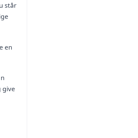
u står
ige
e en
an
g give