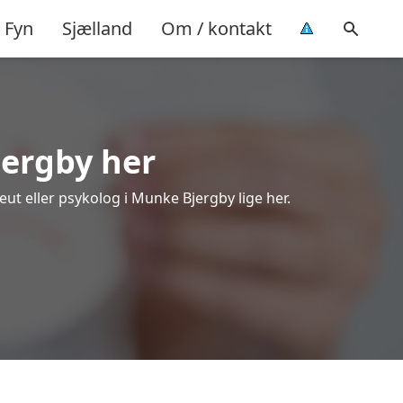
Fyn
Sjælland
Om / kontakt
jergby her
eut eller psykolog i Munke Bjergby lige her.