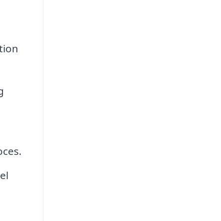
tion
g
oces.
el