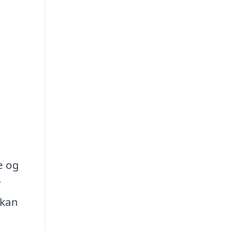
e og
r
 kan