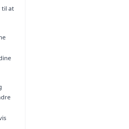
til at
ine
dine
g
ndre
vis