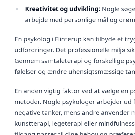
Kreativitet og udvikling:
Nogle søger 
arbejde med personlige mål og drømm
En psykolog i Flinterup kan tilbyde et tr
udfordringer. Det professionelle miljø sikr
Gennem samtaleterapi og forskellige psy
følelser og ændre uhensigtsmæssige ta
En anden vigtig faktor ved at vælge en ps
metoder. Nogle psykologer arbejder ud 
negative tanker, mens andre anvender m
kunstterapi, legeterapi eller mindfulness-
tilgang passer til dine behov og præfere