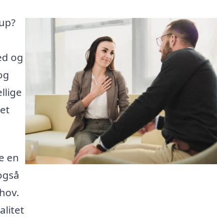
rup?
ed og
og
llige
et
e en
 også
hov.
alitet