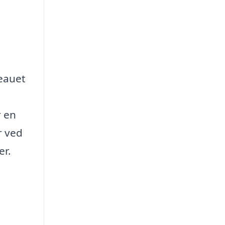
veauet
r en
r ved
er.