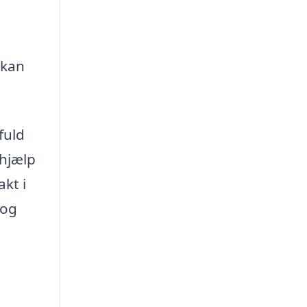
 kan
fuld
 hjælp
kt i
 og