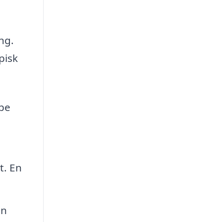
ng.
pisk
lpe
t. En
En