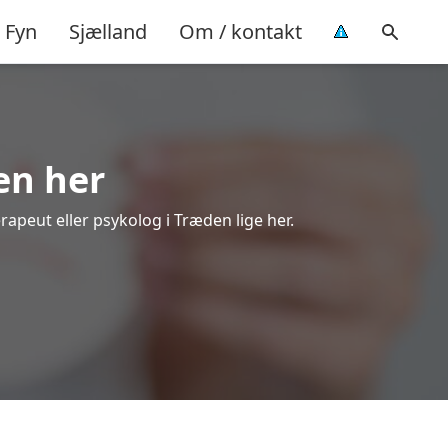
Fyn
Sjælland
Om / kontakt
en her
rapeut eller psykolog i Træden lige her.