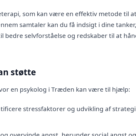
erapi, som kan være en effektiv metode til a
nem samtaler kan du få indsigt i dine tanker
til bedre selvforståelse og redskaber til at hå
n støtte
or en psykolog i Træden kan være til hjælp:
ficere stressfaktorer og udvikling af strategie
tå og overvinde angst, herunder social angst o