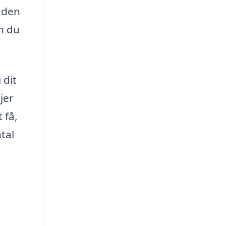
e den
n du
 dit
jer
 få,
tal