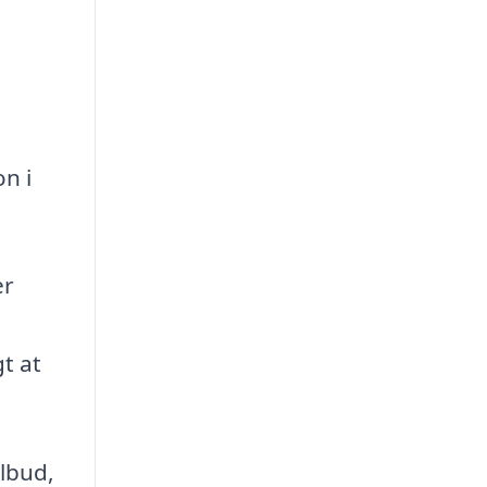
on i
er
t at
ilbud,