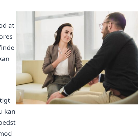
od at
Vores
finde
 kan
tigt
Du kan
bedst
 mod