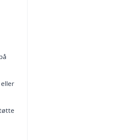
 på
eller
tøtte