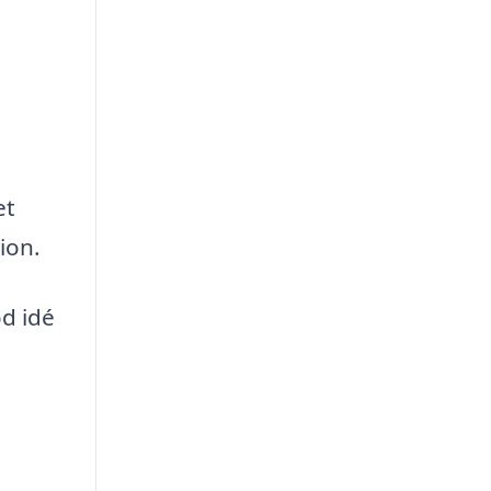
et
ion.
od idé