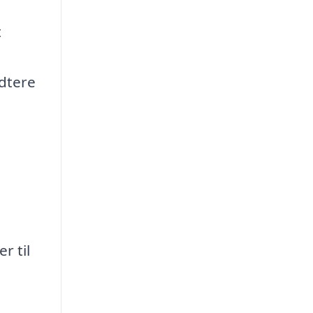
t
,
ndtere
r til
g