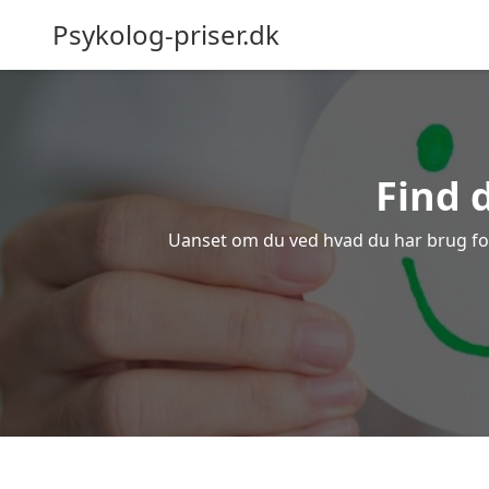
Psykolog-priser.dk
Find 
Uanset om du ved hvad du har brug for e