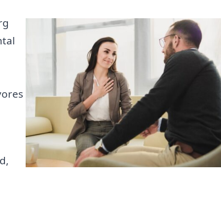
rg
tal
vores
d,