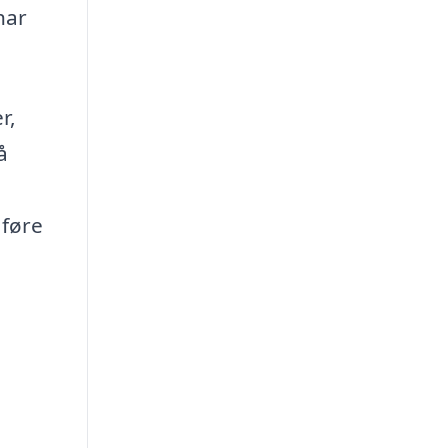
har
r,
å
 føre