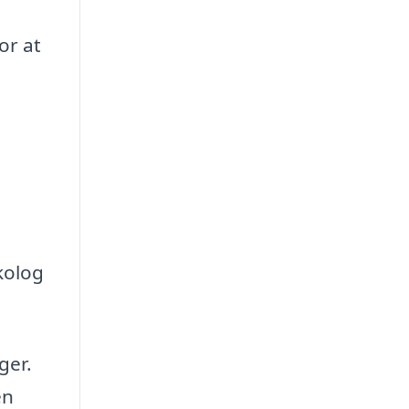
or at
ykolog
ger.
en