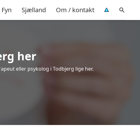
Fyn
Sjælland
Om / kontakt
erg her
apeut eller psykolog i Todbjerg lige her.