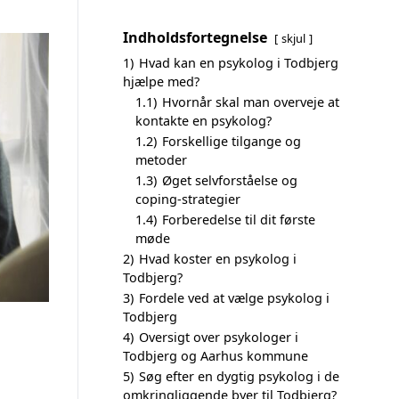
Indholdsfortegnelse
skjul
1)
Hvad kan en psykolog i Todbjerg
hjælpe med?
1.1)
Hvornår skal man overveje at
kontakte en psykolog?
1.2)
Forskellige tilgange og
metoder
1.3)
Øget selvforståelse og
coping-strategier
1.4)
Forberedelse til dit første
møde
2)
Hvad koster en psykolog i
Todbjerg?
3)
Fordele ved at vælge psykolog i
Todbjerg
4)
Oversigt over psykologer i
Todbjerg og Aarhus kommune
5)
Søg efter en dygtig psykolog i de
omkringliggende byer til Todbjerg?