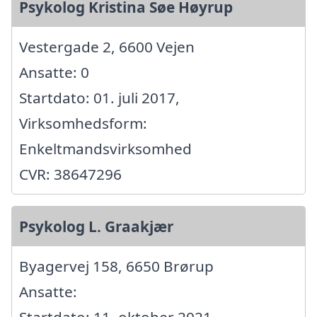
Psykolog Kristina Søe Høyrup
Vestergade 2, 6600 Vejen
Ansatte: 0
Startdato: 01. juli 2017,
Virksomhedsform:
Enkeltmandsvirksomhed
CVR: 38647296
Psykolog L. Graakjær
Byagervej 158, 6650 Brørup
Ansatte: