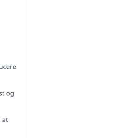
ducere
st og
 at