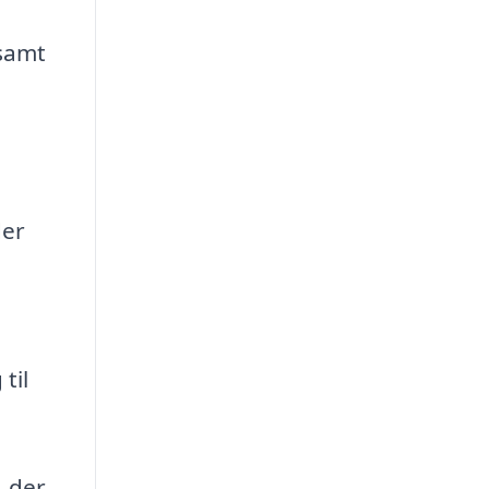
 samt
der
til
, der