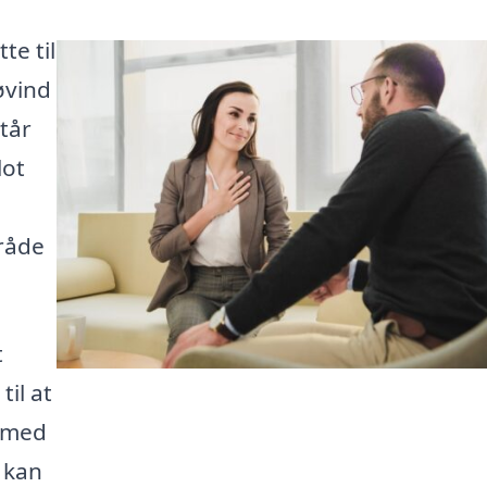
te til
øvind
tår
lot
mråde
t
til at
 med
 kan