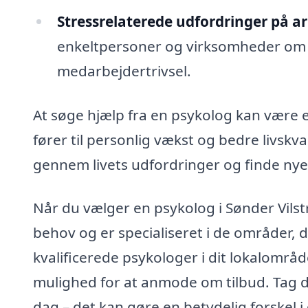
Stressrelaterede udfordringer på a
enkeltpersoner og virksomheder om h
medarbejdertrivsel.
At søge hjælp fra en psykolog kan være en
fører til personlig vækst og bedre livskv
gennem livets udfordringer og finde nye
Når du vælger en psykolog i Sønder Vilstru
behov og er specialiseret i de områder, 
kvalificerede psykologer i dit lokalområ
mulighed for at anmode om tilbud. Tag d
dag – det kan gøre en betydelig forskel i d