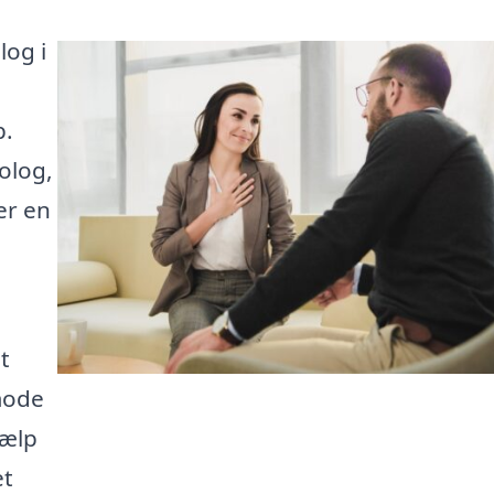
log i
p.
olog,
er en
t
mode
jælp
et