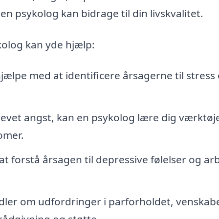
 psykolog kan bidrage til din livskvalitet.
kolog kan yde hjælp:
ælpe med at identificere årsagerne til stress
evet angst, kan en psykolog lære dig værktøjer
omer.
t forstå årsagen til depressive følelser og ar
ler om udfordringer i parforholdet, venskab
 rådgivning og støtte.