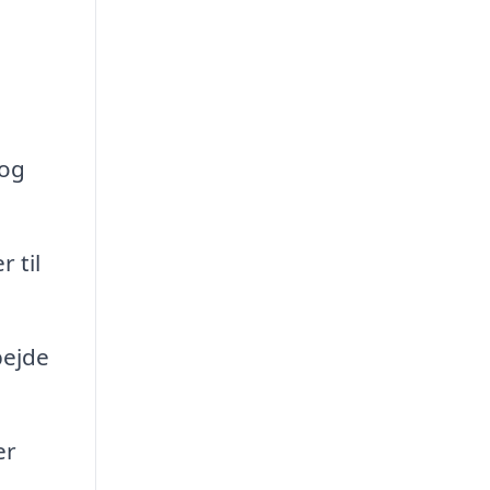
 og
 til
bejde
er