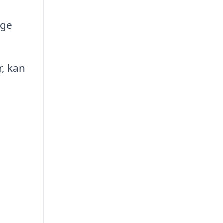
øge
r, kan