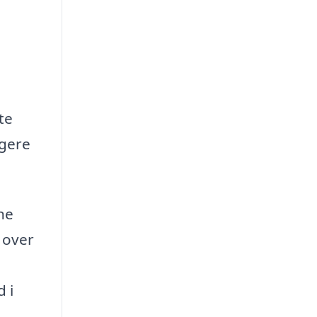
te
igere
ine
 over
 i