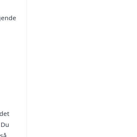
lgende
det
 Du
gså