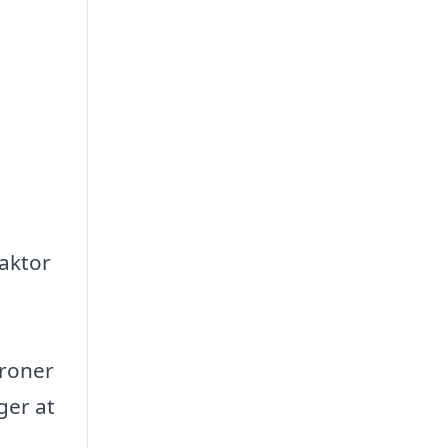
faktor
kroner
ger at