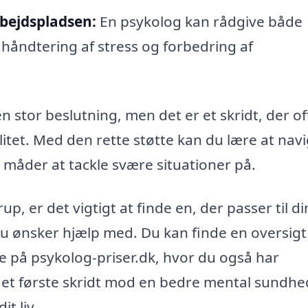
rbejdspladsen:
En psykolog kan rådgive både
åndtering af stress og forbedring af
 stor beslutning, men det er et skridt, der of
alitet. Med den rette støtte kan du lære at nav
 måder at tackle svære situationer på.
p, er det vigtigt at finde en, der passer til d
du ønsker hjælp med. Du kan finde en oversigt
de på psykolog-priser.dk, hvor du også har
et første skridt mod en bedre mental sundhed
it liv.