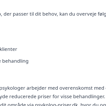
p, der passer til dit behov, kan du overveje fø
klienter
ne behandling
le psykologer arbejder med overenskomst med 
de reducerede priser for visse behandlinger.
i dit område via psykolog-priser.dk, hvor du o