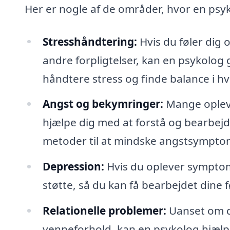
Her er nogle af de områder, hvor en psyk
Stresshåndtering:
Hvis du føler dig o
andre forpligtelser, kan en psykolog gu
håndtere stress og finde balance i h
Angst og bekymringer:
Mange opleve
hjælpe dig med at forstå og bearbejde
metoder til at mindske angstsympto
Depression:
Hvis du oplever symptom
støtte, så du kan få bearbejdet dine fø
Relationelle problemer:
Uanset om de
venneforhold, kan en psykolog hjælpe