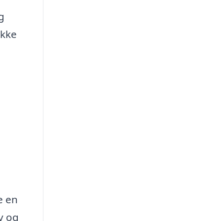
g
ække
e en
v og