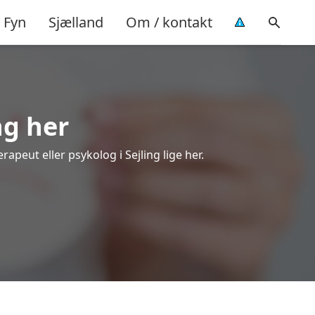
Fyn
Sjælland
Om / kontakt
ng her
apeut eller psykolog i Sejling lige her.