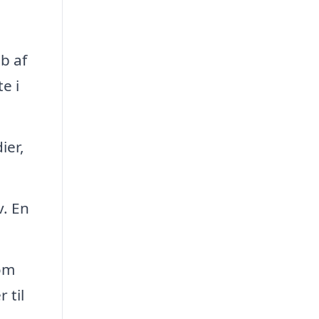
ab af
e i
ier,
v. En
om
 til