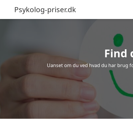
Psykolog-priser.dk
Find 
Uanset om du ved hvad du har brug for e