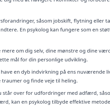
vsforandringer, såsom jobskift, flytning eller t
ndtere. En psykolog kan fungere som en støtt
 mere om dig selv, dine mønstre og dine værd
tte mål for din personlige udvikling.
 have en dyb indvirkning på ens nuværende li
traumer og finde veje til heling.
u står over for udfordringer med adfærd, sås
rd, kan en psykolog tilbyde effektive metoder