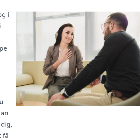
g i
i
lpe
du
kan
 dig,
 få