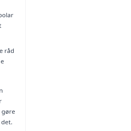
polar
t
e råd
ge
en
r
å gøre
 det.