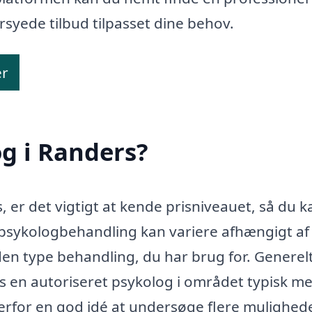
syede tilbud tilpasset dine behov.
er
g i Randers?
 er det vigtigt at kende prisniveauet, så du k
r psykologbehandling kan variere afhængigt af
den type behandling, du har brug for. Generel
s en autoriseret psykolog i området typisk m
derfor en god idé at undersøge flere mulighed