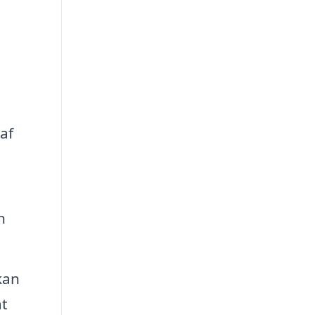
af
n
kan
at