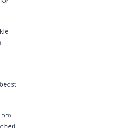
for
kle
n
 bedst
e om
ndhed