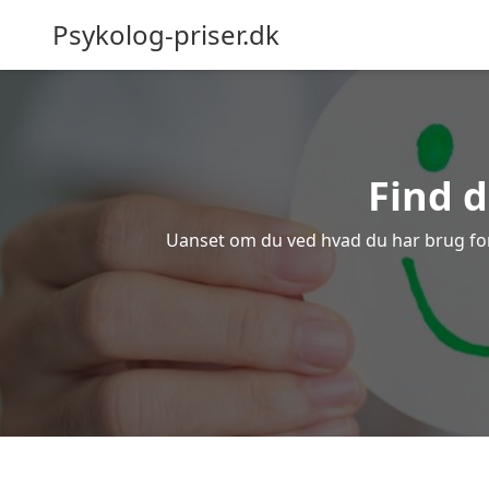
Psykolog-priser.dk
Find d
Uanset om du ved hvad du har brug for el