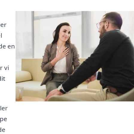
ver
l
nde en
r vi
it
ler
lpe
de