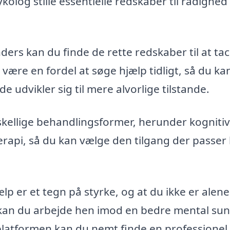
log stille essentielle redskaber til rådighed 
ders kan du finde de rette redskaber til at tac
 være en fordel at søge hjælp tidligt, så du ka
 udvikler sig til mere alvorlige tilstande.
skellige behandlingsformer, herunder kognitiv
rapi, så du kan vælge den tilgang der passer
ælp er et tegn på styrke, og at du ikke er alen
 kan du arbejde hen imod en bedre mental su
 platformen kan du nemt finde en professionel