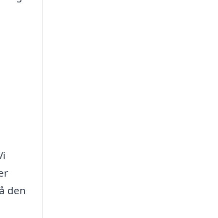
Vi
er
få den