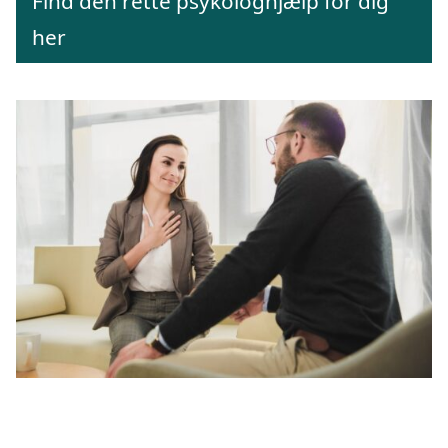
Find den rette psykologhjælp for dig
her