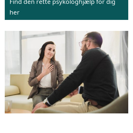
Find den rette psykologhjælp for dig
her