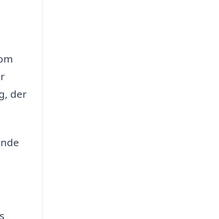
som
or
g, der
ende
s