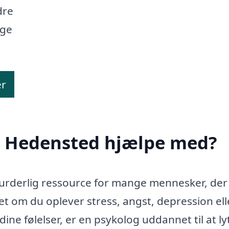
dre
nge
er
i Hedensted hjælpe med?
urderlig ressource for mange mennesker, der 
t om du oplever stress, angst, depression ell
ne følelser, er en psykolog uddannet til at ly