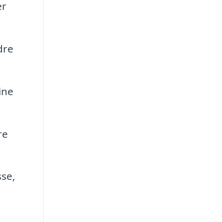
er
dre
ine
re
sse,