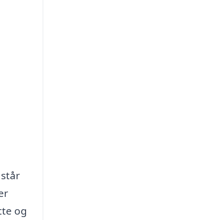
står
er
tte og