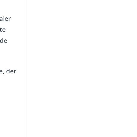
aler
rte
jde
e, der