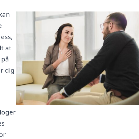
 kan
e
ress,
t at
 på
r dig
loger
es
or