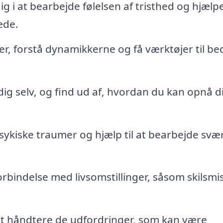
g i at bearbejde følelsen af tristhed og hjælp
æde.
r, forstå dynamikkerne og få værktøjer til be
ig selv, og find ud af, hvordan du kan opnå d
ykiske traumer og hjælp til at bearbejde svæ
orbindelse med livsomstillinger, såsom skilsmi
 at håndtere de udfordringer, som kan være