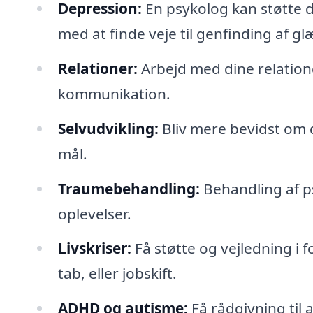
Depression:
En psykolog kan støtte di
med at finde veje til genfinding af gl
Relationer:
Arbejd med dine relatione
kommunikation.
Selvudvikling:
Bliv mere bevidst om d
mål.
Traumebehandling:
Behandling af ps
oplevelser.
Livskriser:
Få støtte og vejledning i f
tab, eller jobskift.
ADHD og autisme:
Få rådgivning til