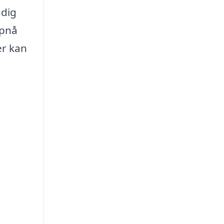
 dig
opnå
er kan