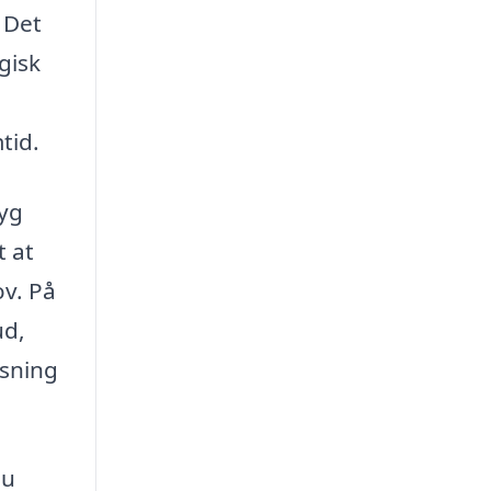
 Det
gisk
tid.
ryg
t at
ov. På
ud,
øsning
du