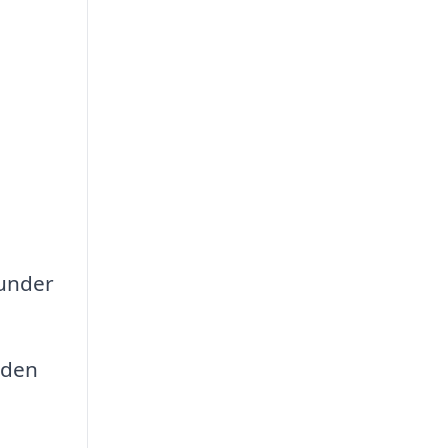
n
runder
 den