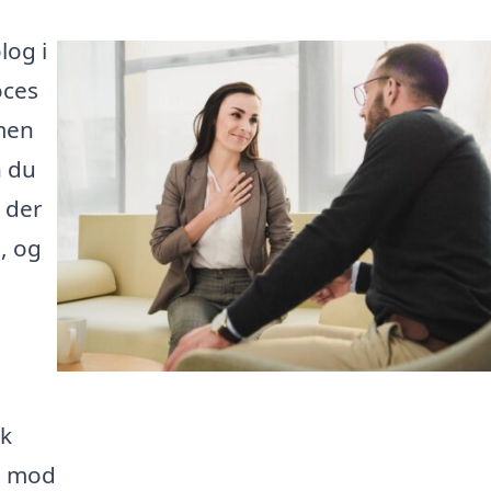
log i
oces
 men
n du
, der
, og
lk
dt mod