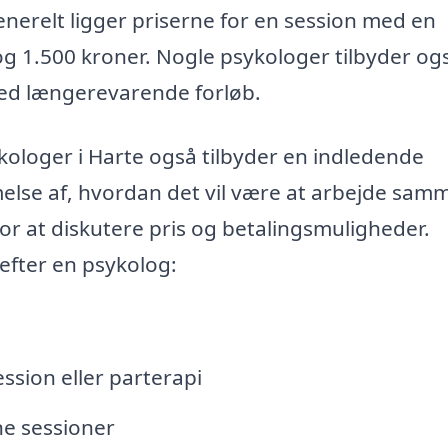
erelt ligger priserne for en session med en
og 1.500 kroner. Nogle psykologer tilbyder og
ved længerevarende forløb.
kologer i Harte også tilbyder en indledende
else af, hvordan det vil være at arbejde sam
r at diskutere pris og betalingsmuligheder.
efter en psykolog:
sion eller parterapi
ne sessioner