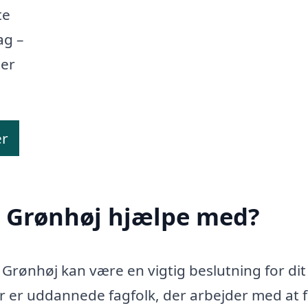
te
ag –
ter
er
i Grønhøj hjælpe med?
i Grønhøj kan være en vigtig beslutning for dit
 er uddannede fagfolk, der arbejder med at f