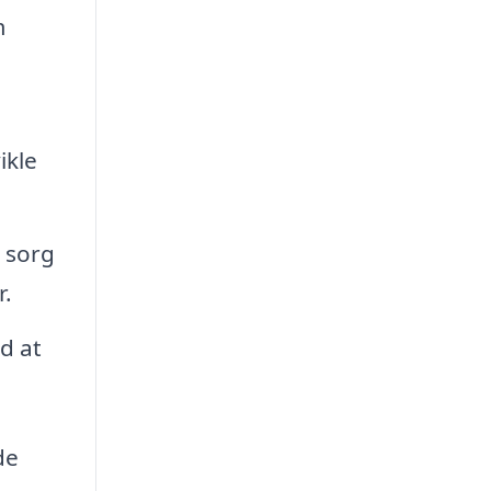
m
ikle
 sorg
r.
d at
de