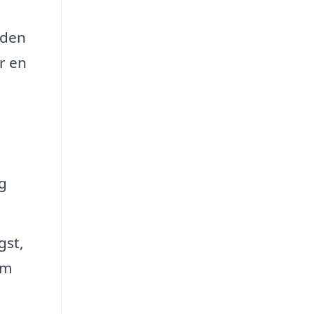
 den
r en
og
gst,
om