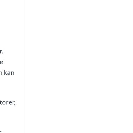
r.
ge
m kan
torer,
r