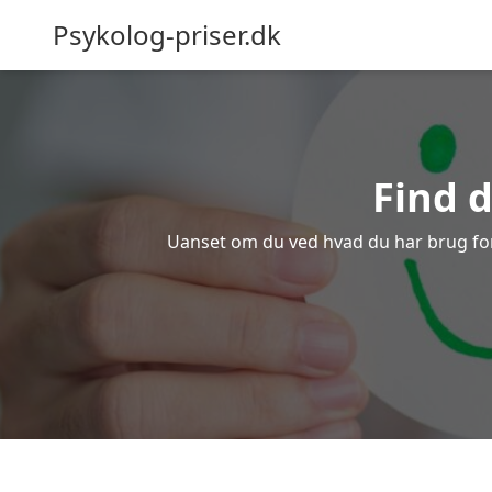
Psykolog-priser.dk
Find d
Uanset om du ved hvad du har brug for el