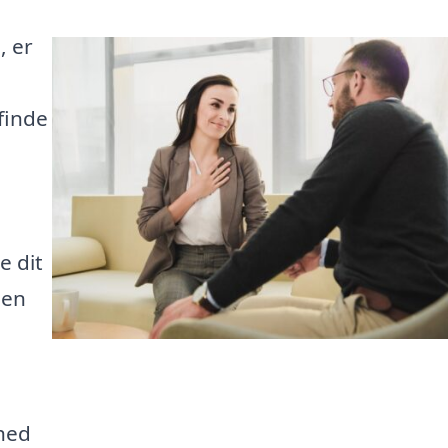
, er
finde
e dit
den
ghed