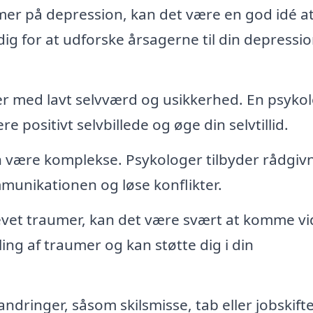
er på depression, kan det være en god idé a
ig for at udforske årsagerne til din depressi
med lavt selvværd og usikkerhed. En psyko
positivt selvbillede og øge din selvtillid.
 være komplekse. Psykologer tilbyder rådgiv
ommunikationen og løse konflikter.
evet traumer, kan det være svært at komme vi
ing af traumer og kan støtte dig i din
andringer, såsom skilsmisse, tab eller jobskift