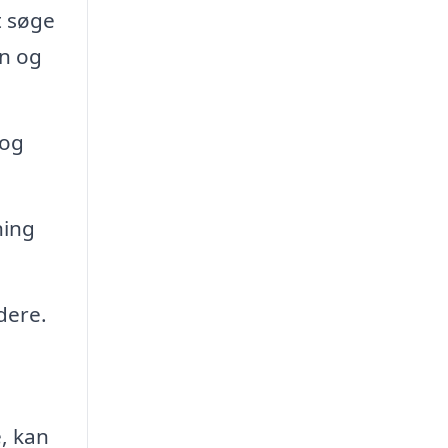
t søge
on og
log
ning
dere.
e, kan