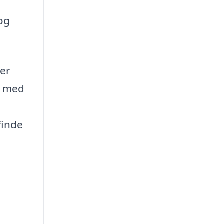
log
ver
g med
finde