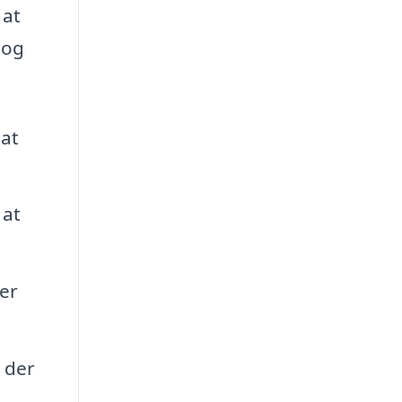
 at
log
at
 at
er
 der