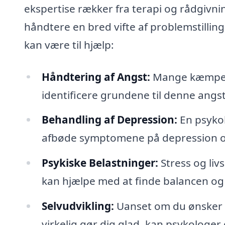
ekspertise rækker fra terapi og rådgivnin
håndtere en bred vifte af problemstillin
kan være til hjælp:
Håndtering af Angst:
Mange kæmper 
identificere grundene til denne angst
Behandling af Depression:
En psykol
afbøde symptomene på depression og 
Psykiske Belastninger:
Stress og li
kan hjælpe med at finde balancen og
Selvudvikling:
Uanset om du ønsker at
virkelig gør dig glad, kan psykologer