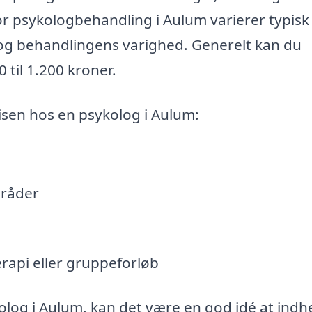
or psykologbehandling i Aulum varierer typisk
 og behandlingens varighed. Generelt kan du
 til 1.200 kroner.
risen hos en psykolog i Aulum:
mråder
erapi eller gruppeforløb
kolog i Aulum, kan det være en god idé at indh