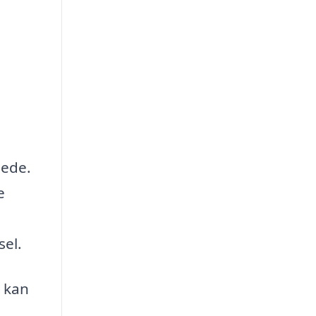
sede.
e
el.
k kan