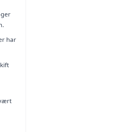
oger
n.
er har
kift
svært