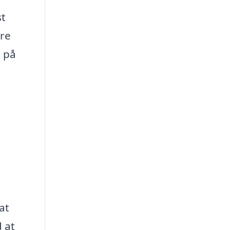
st
dre
g på
at
 at