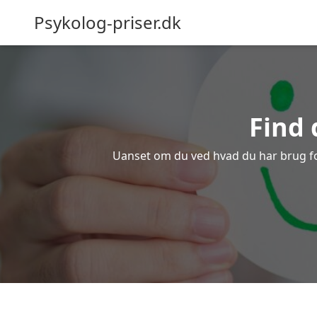
Psykolog-priser.dk
Find 
Uanset om du ved hvad du har brug for e