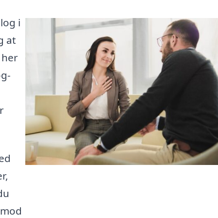
log i
g at
 her
og-
r
hed
r,
du
t mod