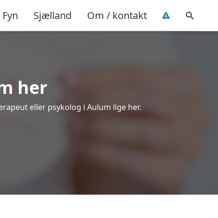
Fyn
Sjælland
Om / kontakt
um her
erapeut eller psykolog i Aulum lige her.