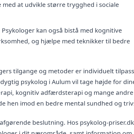
 med at udvikle større trygghed i sociale
:
Psykologer kan også bistå med kognitive
ksomhed, og hjælpe med teknikker til bedre
gers tilgange og metoder er individuelt tilpas
dygtig psykolog i Aulum vil tage højde for din
rapi, kognitiv adfærdsterapi og mange andre
de hen imod en bedre mental sundhed og trivs
 afgørende beslutning. Hos psykolog-priser.d
kologer i dit nærområde, samt information om